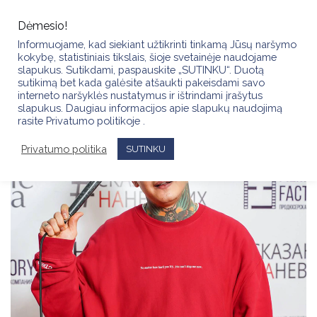
Skip
to
Dėmesio!
content
Informuojame, kad siekiant užtikrinti tinkamą Jūsų naršymo
kokybę, statistiniais tikslais, šioje svetainėje naudojame
slapukus. Sutikdami, paspauskite „SUTINKU“. Duotą
sutikimą bet kada galėsite atšaukti pakeisdami savo
interneto naršyklės nustatymus ir ištrindami įrašytus
slapukus. Daugiau informacijos apie slapukų naudojimą
rasite Privatumo politikoje .
Privatumo politika
SUTINKU