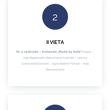
2
II VIETA
Nr. 2 veidrodis – Komanda „Made by Saila“
Kirpėja –
Inga Bagdonaitė-Balevičienė
Vizažistė – Leonira
Zrelskienė
Dizainerė – Agnė Baltinė
Floristė – Asta
Stankevičienė