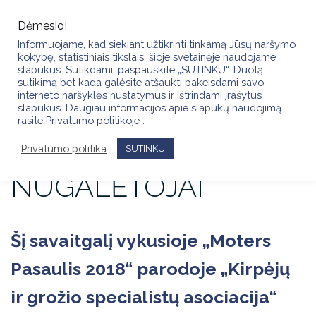
Skip
to
Dėmesio!
content
Informuojame, kad siekiant užtikrinti tinkamą Jūsų naršymo
kokybę, statistiniais tikslais, šioje svetainėje naudojame
slapukus. Sutikdami, paspauskite „SUTINKU“. Duotą
sutikimą bet kada galėsite atšaukti pakeisdami savo
NUOTAKOS
interneto naršyklės nustatymus ir ištrindami įrašytus
slapukus. Daugiau informacijos apie slapukų naudojimą
rasite Privatumo politikoje .
ĮVAIZDŽIO
Privatumo politika
KONKURSO
SUTINKU
NUGALĖTOJAI
Šį savaitgalį vykusioje „Moters
Pasaulis 2018“ parodoje „Kirpėjų
ir grožio specialistų asociacija“