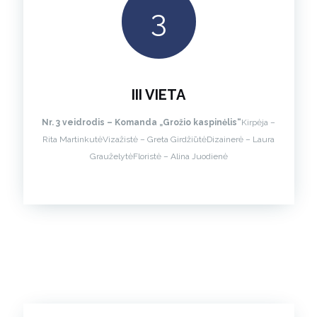
3
III VIETA
Nr. 3 veidrodis – Komanda „Grožio kaspinėlis“
Kirpėja –
Rita Martinkutė
Vizažistė – Greta Girdžiūtė
Dizainerė – Laura
Grauželytė
Floristė – Alina Juodienė