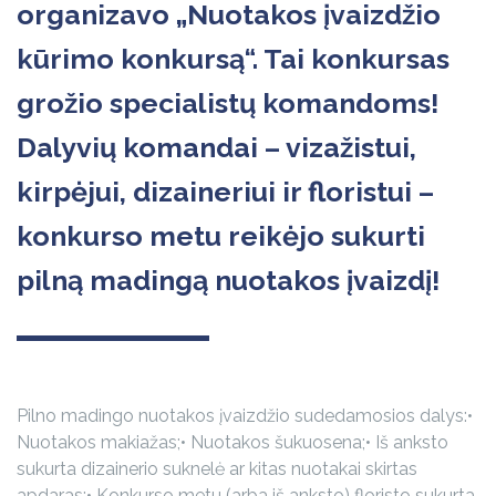
organizavo „Nuotakos įvaizdžio
kūrimo konkursą“. Tai konkursas
grožio specialistų komandoms!
Dalyvių komandai – vizažistui,
kirpėjui, dizaineriui ir floristui –
konkurso metu reikėjo sukurti
pilną madingą nuotakos įvaizdį!
Pilno madingo nuotakos įvaizdžio sudedamosios dalys:
•
Nuotakos makiažas;
• Nuotakos šukuosena;
• Iš anksto
sukurta dizainerio suknelė ar kitas nuotakai skirtas
apdaras;
• Konkurso metu (arba iš anksto) floristo sukurta