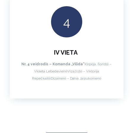
4
IV VIETA
Nr. 4 veidrodis – Komanda „Vilida“
Kirpėja, floristė –
Violeta Lebedevienė
Vizažistė – Viktorija
Repečkaitė
Dizainerė – Daiva Jasiukonienė