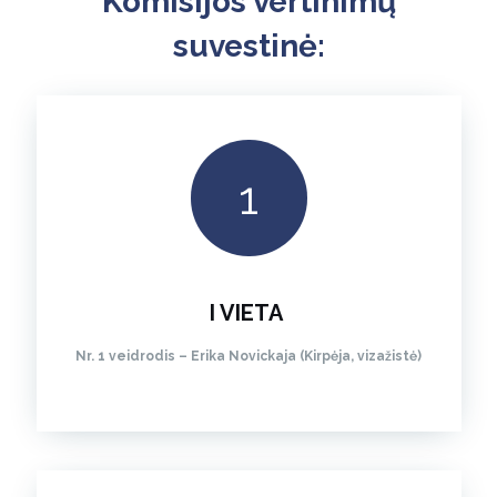
Komisijos vertinimų
suvestinė:
1
I VIETA
Nr. 1 veidrodis – Erika Novickaja (Kirpėja, vizažistė)