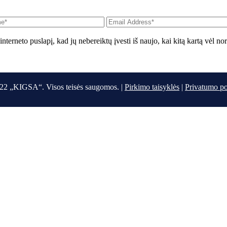
interneto puslapį, kad jų nebereiktų įvesti iš naujo, kai kitą kartą vėl n
22 „KIGSA“. Visos teisės saugomos. |
Pirkimo taisyklės
|
Privatumo po