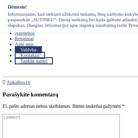
Skip
Dėmesio!
to
Informuojame, kad siekiant užtikrinti tinkamą Jūsų naršymo kokybę, 
content
paspauskite „SUTINKU“. Duotą sutikimą bet kada galėsite atšaukti p
Pradžia
slapukus. Daugiau informacijos apie slapukų naudojimą rasite Priva
Narystė
Naujienos
Renginiai
Apie mus
Valdyba
Kontaktai
Tapkite nariu!
Apkalbos16
Parašykite komentarą
El. pašto adresas nebus skelbiamas.
Būtini laukeliai pažymėti
*