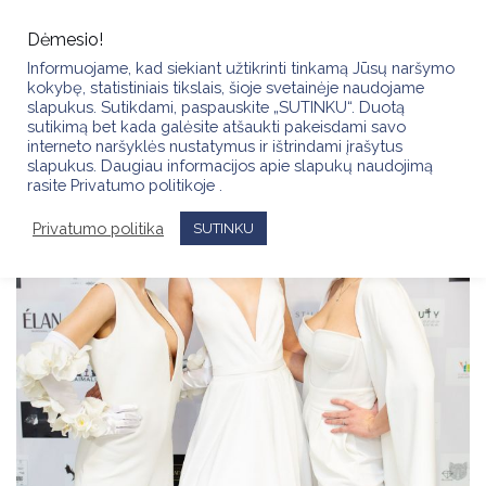
Skip
to
Dėmesio!
content
Informuojame, kad siekiant užtikrinti tinkamą Jūsų naršymo
kokybę, statistiniais tikslais, šioje svetainėje naudojame
slapukus. Sutikdami, paspauskite „SUTINKU“. Duotą
sutikimą bet kada galėsite atšaukti pakeisdami savo
interneto naršyklės nustatymus ir ištrindami įrašytus
slapukus. Daugiau informacijos apie slapukų naudojimą
rasite Privatumo politikoje .
Privatumo politika
SUTINKU