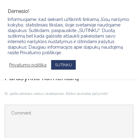
Skip
to
Dėmesio!
content
Informuojame, kad siekiant užtikrinti tinkamą Jūsų naršymo
kokybę, statistiniais tikslais, šioje svetainėje naudojame
slapukus. Sutikdami, paspauskite „SUTINKU“. Duotą
sutikimą bet kada galėsite atšaukti pakeisdami savo
interneto naršyklės nustatymus ir ištrindami įrašytus
slapukus. Daugiau informacijos apie slapukų naudojimą
FB_IMG_1771188286467
rasite Privatumo politikoje .
Privatumo politika
SUTINKU
Parašykite komentarą
El. pašto adresas nebus skelbiamas.
Būtini laukeliai pažymėti
*