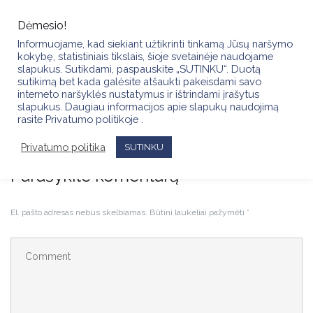
Skip
to
Dėmesio!
content
Informuojame, kad siekiant užtikrinti tinkamą Jūsų naršymo
kokybę, statistiniais tikslais, šioje svetainėje naudojame
slapukus. Sutikdami, paspauskite „SUTINKU“. Duotą
sutikimą bet kada galėsite atšaukti pakeisdami savo
interneto naršyklės nustatymus ir ištrindami įrašytus
slapukus. Daugiau informacijos apie slapukų naudojimą
FB_IMG_1774542663546
rasite Privatumo politikoje .
Privatumo politika
SUTINKU
Parašykite komentarą
El. pašto adresas nebus skelbiamas.
Būtini laukeliai pažymėti
*