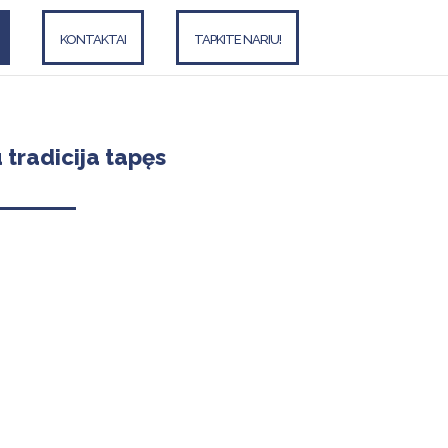
KONTAKTAI
TAPKITE NARIU!
 tradicija tapęs