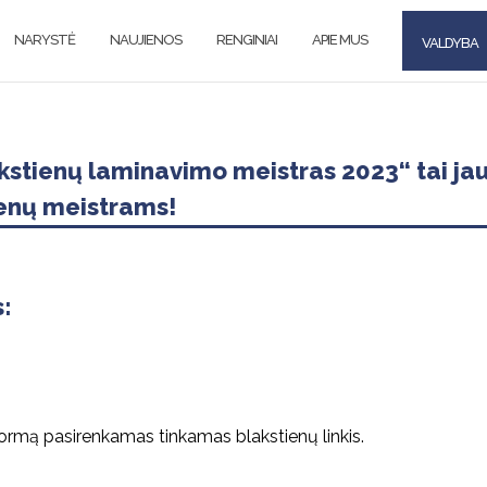
NARYSTĖ
NAUJIENOS
RENGINIAI
APIE MUS
VALDYBA
stienų laminavimo meistras 2023“ tai jau
ienų meistrams!
:
 formą pasirenkamas tinkamas blakstienų linkis.