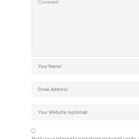
Noriu savo interneto naršyklėje išsaugoti vardą, el