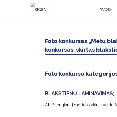
Skip
to
PRADŽIA
content
Foto konkursas „Metų blak
konkursas, skirtas blakst
Foto konkurso kategorijos
BLAKSTIENŲ LAMINAVIMAS;
Atsižvengiant į modelio akių ir veido