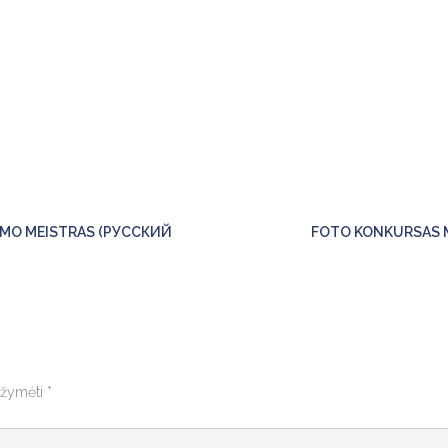
IMO MEISTRAS (РУССКИЙ
FOTO KONKURSAS M
pažymėti
*