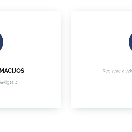
RMACIJOS
Registracija vyk
@kigsa.lt