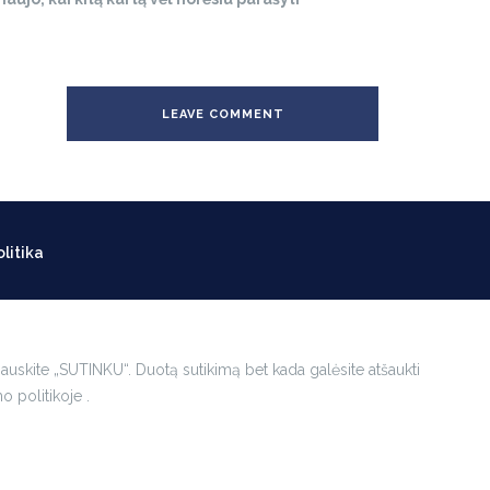
litika
pauskite „SUTINKU“. Duotą sutikimą bet kada galėsite atšaukti
 politikoje .