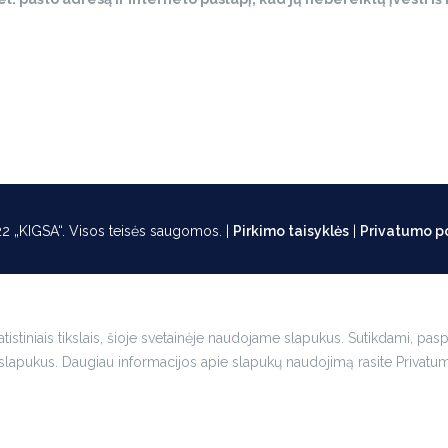
2 „KIGSA“. Visos teisės saugomos. |
Pirkimo taisyklės
|
Privatumo po
istiniais tikslais, šioje svetainėje naudojame slapukus. Sutikdami, pas
slapukus. Daugiau informacijos apie slapukų naudojimą rasite Privatumo