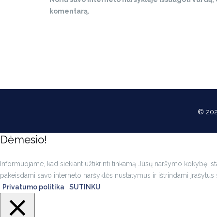
komentarą.
© 202
Dėmesio!
Informuojame, kad siekiant užtikrinti tinkamą Jūsų naršymo kokybę, stat
pakeisdami savo interneto naršyklės nustatymus ir ištrindami įrašytus 
Privatumo politika
SUTINKU