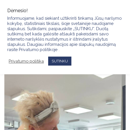
Skip
to
Dėmesio!
content
Informuojame, kad siekiant užtikrinti tinkamą Jūsų naršymo
kokybę, statistiniais tikslais, šioje svetainėje naudojame
slapukus. Sutikdami, paspauskite „SUTINKU“. Duotą
sutikimą bet kada galėsite atšaukti pakeisdami savo
interneto naršyklės nustatymus ir ištrindami įrašytus
slapukus. Daugiau informacijos apie slapukų naudojimą
rasite Privatumo politikoje .
Privatumo politika
SUTINKU