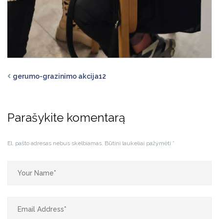
gerumo-grazinimo akcija12
Parašykite komentarą
El. pašto adresas nebus skelbiamas.
Būtini laukeliai pažymėti
*