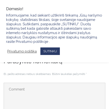
Skip
to
Dėmesio!
content
Informuojame, kad siekiant užtikrinti tinkamą Jūsų naršymo
kokybę, statistiniais tikslais, šioje svetainėje naudojame
slapukus. Sutikdami, paspauskite „SUTINKU“. Duotą
sutikimą bet kada galėsite atšaukti pakeisdami savo
interneto naršyklės nustatymus ir ištrindami įrašytus
slapukus. Daugiau informacijos apie slapukų naudojimą
GRANDPRIXTAURE2025115 (8)
rasite Privatumo politikoje .
Privatumo politika
SUTINKU
Parašykite komentarą
El. pašto adresas nebus skelbiamas.
Būtini laukeliai pažymėti
*