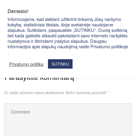
Skip
to
Dėmesio!
content
Informuojame, kad siekiant užtikrinti tinkamą Jūsų naršymo
kokybę, statistiniais tikslais, šioje svetainėje naudojame
slapukus. Sutikdami, paspauskite „SUTINKU“. Duotą sutikimą
bet kada galėsite atšaukti pakeisdami savo interneto naršyklės
nustatymus ir ištrindami įrašytus slapukus. Daugiau
informacijos apie slapukų naudojimą rasite Privatumo politikoje
IMG_1718
.
Privatumo politika
SUTINKU
Parašykite komentarą
El. pašto adresas nebus skelbiamas.
Būtini laukeliai pažymėti
*