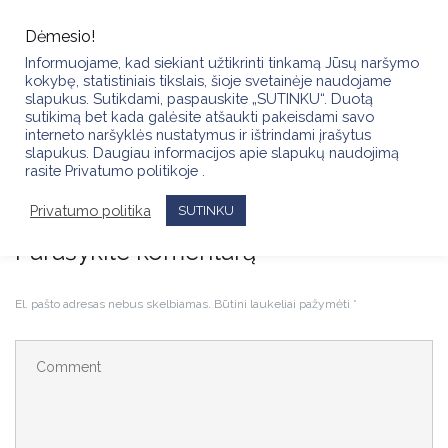
Skip
to
Dėmesio!
content
Informuojame, kad siekiant užtikrinti tinkamą Jūsų naršymo
kokybę, statistiniais tikslais, šioje svetainėje naudojame
slapukus. Sutikdami, paspauskite „SUTINKU“. Duotą
sutikimą bet kada galėsite atšaukti pakeisdami savo
interneto naršyklės nustatymus ir ištrindami įrašytus
slapukus. Daugiau informacijos apie slapukų naudojimą
IMG_1971
rasite Privatumo politikoje .
Privatumo politika
SUTINKU
Parašykite komentarą
El. pašto adresas nebus skelbiamas.
Būtini laukeliai pažymėti
*