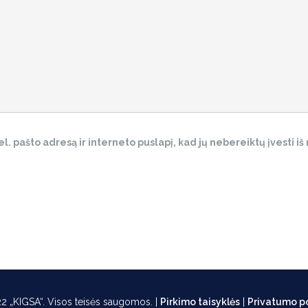
. pašto adresą ir interneto puslapį, kad jų nebereiktų įvesti iš n
2 „KIGSA“. Visos teisės saugomos. |
Pirkimo taisyklės
|
Privatumo po