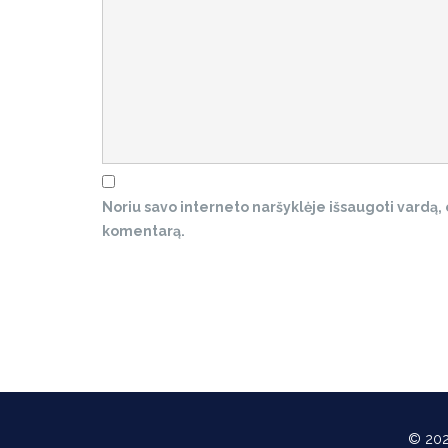
Noriu savo interneto naršyklėje išsaugoti vardą, el
komentarą.
© 202