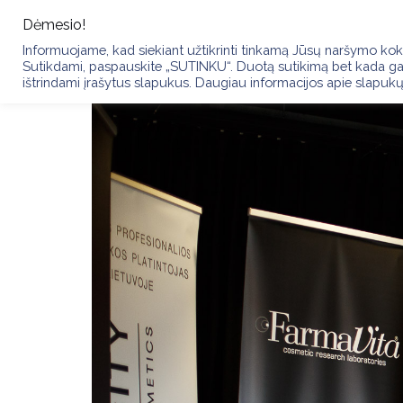
Skip
Dėmesio!
to
PRADŽIA
Informuojame, kad siekiant užtikrinti tinkamą Jūsų naršymo kokyb
content
Sutikdami, paspauskite „SUTINKU“. Duotą sutikimą bet kada gal
ištrindami įrašytus slapukus. Daugiau informacijos apie slapukų