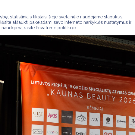
NARYSTĖ
NAUJIENOS
RENGINIAI
APIE MUS
VALDYBA
ę, statistiniais tikslais, šioje svetainėje naudojame slapukus.
ėsite atšaukti pakeisdami savo interneto naršyklės nustatymus ir
 naudojimą rasite Privatumo politikoje .