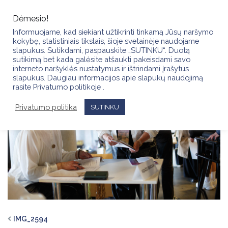
Skip
to
Dėmesio!
content
Informuojame, kad siekiant užtikrinti tinkamą Jūsų naršymo
kokybę, statistiniais tikslais, šioje svetainėje naudojame
slapukus. Sutikdami, paspauskite „SUTINKU“. Duotą
sutikimą bet kada galėsite atšaukti pakeisdami savo
interneto naršyklės nustatymus ir ištrindami įrašytus
slapukus. Daugiau informacijos apie slapukų naudojimą
rasite Privatumo politikoje .
Privatumo politika
SUTINKU
IMG_2594