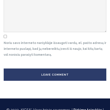
Noriu savo interneto naršyklėje išsaugoti vardą, el. pašto adresą ir
interneto puslapį, kad jų nebereiktų įvesti iš naujo, kai kitą kartą
vėl norėsiu parašyti komentarą.
© 2022 „KIGSA“. Visos teisės saugomos. |
Pirkimo taisyklės
|