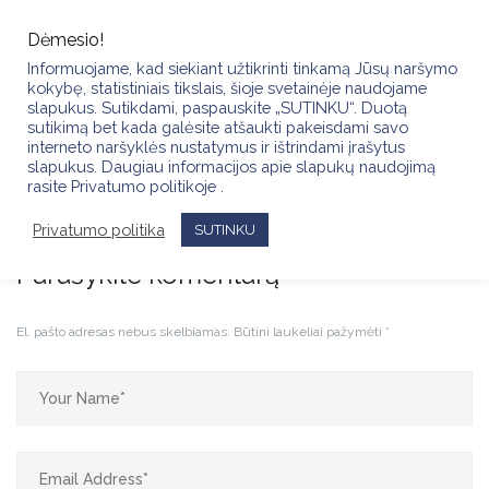
Skip
to
Dėmesio!
content
Informuojame, kad siekiant užtikrinti tinkamą Jūsų naršymo
kokybę, statistiniais tikslais, šioje svetainėje naudojame
slapukus. Sutikdami, paspauskite „SUTINKU“. Duotą
sutikimą bet kada galėsite atšaukti pakeisdami savo
interneto naršyklės nustatymus ir ištrindami įrašytus
slapukus. Daugiau informacijos apie slapukų naudojimą
IMG_2647
rasite Privatumo politikoje .
Privatumo politika
SUTINKU
Parašykite komentarą
El. pašto adresas nebus skelbiamas.
Būtini laukeliai pažymėti
*