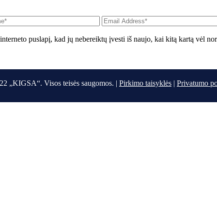
interneto puslapį, kad jų nebereiktų įvesti iš naujo, kai kitą kartą vėl n
22 „KIGSA“. Visos teisės saugomos. |
Pirkimo taisyklės
|
Privatumo po