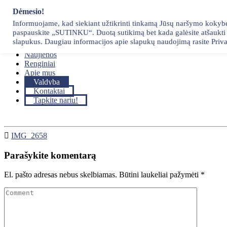
Skip
Dėmesio!
to
Informuojame, kad siekiant užtikrinti tinkamą Jūsų naršymo kokybę, 
content
paspauskite „SUTINKU“. Duotą sutikimą bet kada galėsite atšaukti p
Pradžia
slapukus. Daugiau informacijos apie slapukų naudojimą rasite Priva
Narystė
Naujienos
Renginiai
Apie mus
Valdyba
Kontaktai
Tapkite nariu!
IMG_2658
Parašykite komentarą
El. pašto adresas nebus skelbiamas.
Būtini laukeliai pažymėti
*