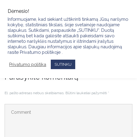
Skip
to
Dėmesio!
content
Informuojame, kad siekiant užtikrinti tinkamą Jūsų naršymo
kokybę, statistiniais tikslais, šioje svetainėje naudojame
slapukus. Sutikdami, paspauskite „SUTINKU“. Duotą
sutikimą bet kada galėsite atšaukti pakeisdami savo
interneto naršyklės nustatymus ir ištrindami įrašytus
slapukus. Daugiau informacijos apie slapukų naudojimą
IMG_2888
rasite Privatumo politikoje .
Privatumo politika
SUTINKU
Parašykite komentarą
El. pašto adresas nebus skelbiamas.
Būtini laukeliai pažymėti
*