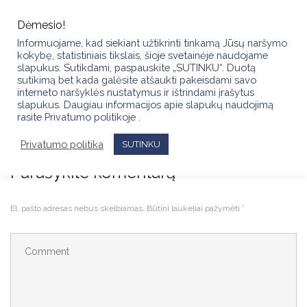
Skip
to
Dėmesio!
content
Informuojame, kad siekiant užtikrinti tinkamą Jūsų naršymo
kokybę, statistiniais tikslais, šioje svetainėje naudojame
slapukus. Sutikdami, paspauskite „SUTINKU“. Duotą
sutikimą bet kada galėsite atšaukti pakeisdami savo
interneto naršyklės nustatymus ir ištrindami įrašytus
slapukus. Daugiau informacijos apie slapukų naudojimą
IMG_3184
rasite Privatumo politikoje .
Privatumo politika
SUTINKU
Parašykite komentarą
El. pašto adresas nebus skelbiamas.
Būtini laukeliai pažymėti
*