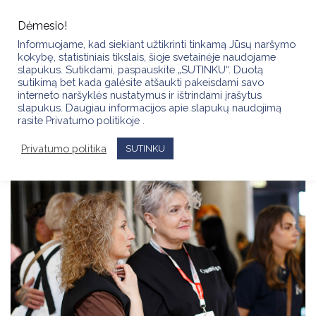
Skip
to
Dėmesio!
content
Informuojame, kad siekiant užtikrinti tinkamą Jūsų naršymo
kokybę, statistiniais tikslais, šioje svetainėje naudojame
slapukus. Sutikdami, paspauskite „SUTINKU“. Duotą
sutikimą bet kada galėsite atšaukti pakeisdami savo
interneto naršyklės nustatymus ir ištrindami įrašytus
slapukus. Daugiau informacijos apie slapukų naudojimą
rasite Privatumo politikoje .
Privatumo politika
SUTINKU