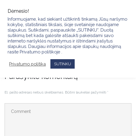
Skip
to
Dėmesio!
content
Informuojame, kad siekiant užtikrinti tinkamą Jūsų naršymo
kokybę, statistiniais tikslais, šioje svetainėje naudojame
slapukus. Sutikdami, paspauskite „SUTINKU“. Duotą
sutikimą bet kada galėsite atšaukti pakeisdami savo
interneto naršyklės nustatymus ir ištrindami įrašytus
slapukus. Daugiau informacijos apie slapukų naudojimą
IMG_3240
rasite Privatumo politikoje .
Privatumo politika
SUTINKU
Parašykite komentarą
El. pašto adresas nebus skelbiamas.
Būtini laukeliai pažymėti
*