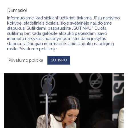
Skip
to
Dėmesio!
content
Informuojame, kad siekiant užtikrinti tinkamą Jūsų naršymo
kokybę, statistiniais tikslais, šioje svetainėje naudojame
slapukus. Sutikdami, paspauskite „SUTINKU“. Duotą
sutikimą bet kada galėsite atšaukti pakeisdami savo
interneto naršyklės nustatymus ir ištrindami įrašytus
slapukus. Daugiau informacijos apie slapukų naudojimą
rasite Privatumo politikoje .
Privatumo politika
SUTINKU