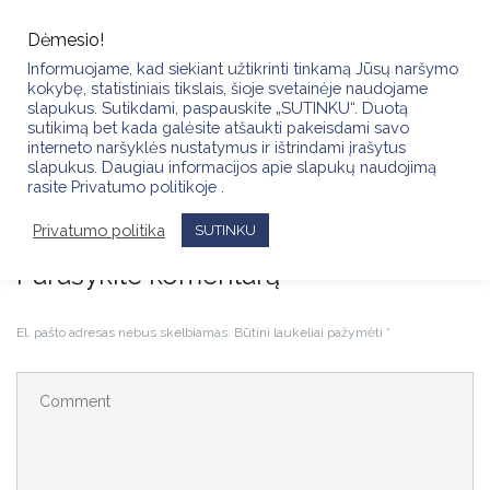
Skip
to
Dėmesio!
content
Informuojame, kad siekiant užtikrinti tinkamą Jūsų naršymo
kokybę, statistiniais tikslais, šioje svetainėje naudojame
slapukus. Sutikdami, paspauskite „SUTINKU“. Duotą
sutikimą bet kada galėsite atšaukti pakeisdami savo
interneto naršyklės nustatymus ir ištrindami įrašytus
slapukus. Daugiau informacijos apie slapukų naudojimą
IMG_3693
rasite Privatumo politikoje .
Privatumo politika
SUTINKU
Parašykite komentarą
El. pašto adresas nebus skelbiamas.
Būtini laukeliai pažymėti
*