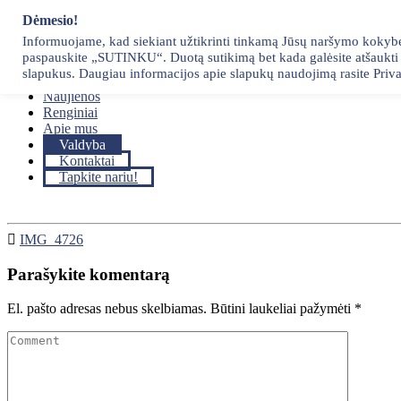
Skip
Dėmesio!
to
Informuojame, kad siekiant užtikrinti tinkamą Jūsų naršymo kokybę, 
content
paspauskite „SUTINKU“. Duotą sutikimą bet kada galėsite atšaukti p
Pradžia
slapukus. Daugiau informacijos apie slapukų naudojimą rasite Priva
Narystė
Naujienos
Renginiai
Apie mus
Valdyba
Kontaktai
Tapkite nariu!
IMG_4726
Parašykite komentarą
El. pašto adresas nebus skelbiamas.
Būtini laukeliai pažymėti
*