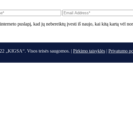
interneto puslapį, kad jų nebereiktų įvesti iš naujo, kai kitą kartą vėl n
22 „KIGSA“. Visos teisės saugomos. |
Pirkimo taisyklės
|
Privatumo po