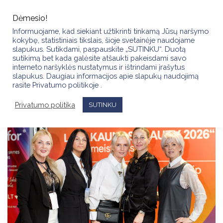
Skip
to
Dėmesio!
content
Informuojame, kad siekiant užtikrinti tinkamą Jūsų naršymo
kokybę, statistiniais tikslais, šioje svetainėje naudojame
slapukus. Sutikdami, paspauskite „SUTINKU“. Duotą
sutikimą bet kada galėsite atšaukti pakeisdami savo
interneto naršyklės nustatymus ir ištrindami įrašytus
slapukus. Daugiau informacijos apie slapukų naudojimą
rasite Privatumo politikoje .
Privatumo politika
SUTINKU