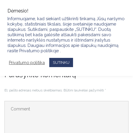
Skip
to
Dėmesio!
content
Informuojame, kad siekiant užtikrinti tinkamą Jūsų naršymo
kokybę, statistiniais tikslais, šioje svetainėje naudojame
slapukus. Sutikdami, paspauskite „SUTINKU“. Duotą
sutikimą bet kada galėsite atšaukti pakeisdami savo
interneto naršyklės nustatymus ir ištrindami įrašytus
slapukus. Daugiau informacijos apie slapukų naudojimą
IMG_4953
rasite Privatumo politikoje .
Privatumo politika
SUTINKU
Parašykite komentarą
El. pašto adresas nebus skelbiamas.
Būtini laukeliai pažymėti
*