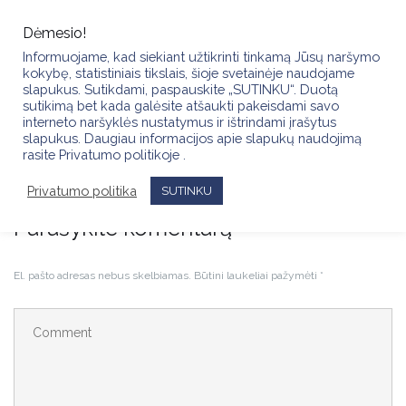
Skip
to
Dėmesio!
content
Informuojame, kad siekiant užtikrinti tinkamą Jūsų naršymo
kokybę, statistiniais tikslais, šioje svetainėje naudojame
slapukus. Sutikdami, paspauskite „SUTINKU“. Duotą
sutikimą bet kada galėsite atšaukti pakeisdami savo
interneto naršyklės nustatymus ir ištrindami įrašytus
slapukus. Daugiau informacijos apie slapukų naudojimą
IMG_5261
rasite Privatumo politikoje .
Privatumo politika
SUTINKU
Parašykite komentarą
El. pašto adresas nebus skelbiamas.
Būtini laukeliai pažymėti
*