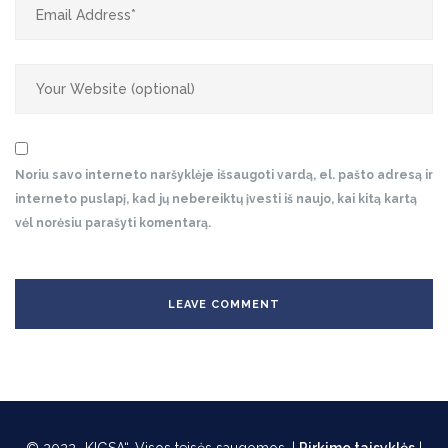
Noriu savo interneto naršyklėje išsaugoti vardą, el. pašto adresą ir
interneto puslapį, kad jų nebereiktų įvesti iš naujo, kai kitą kartą
vėl norėsiu parašyti komentarą.
© 2022 „KIGSA“. Visos teisės saugomos. |
Pirkimo taisyklės
|