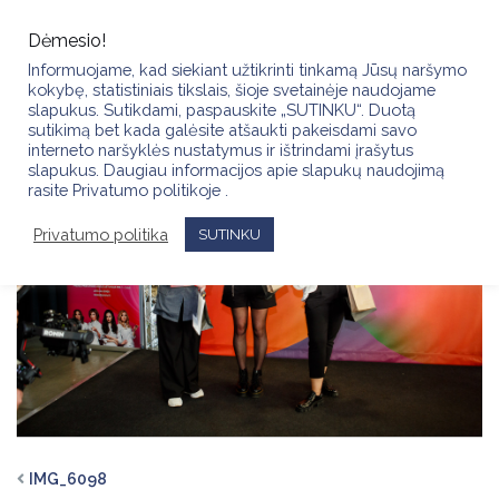
Skip
to
Dėmesio!
content
Informuojame, kad siekiant užtikrinti tinkamą Jūsų naršymo
kokybę, statistiniais tikslais, šioje svetainėje naudojame
slapukus. Sutikdami, paspauskite „SUTINKU“. Duotą
sutikimą bet kada galėsite atšaukti pakeisdami savo
interneto naršyklės nustatymus ir ištrindami įrašytus
slapukus. Daugiau informacijos apie slapukų naudojimą
rasite Privatumo politikoje .
Privatumo politika
SUTINKU
IMG_6098