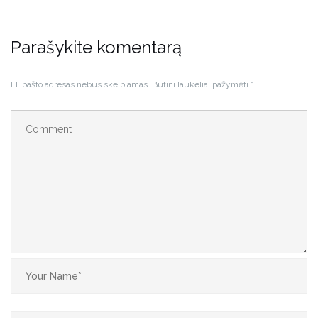
Parašykite komentarą
El. pašto adresas nebus skelbiamas.
Būtini laukeliai pažymėti
*