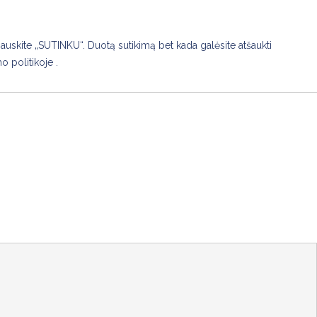
US
VALDYBA
KONTAKTAI
TAPKITE NARIU!
pauskite „SUTINKU“. Duotą sutikimą bet kada galėsite atšaukti
 politikoje .