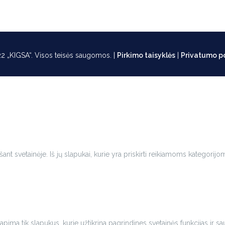
2 „KIGSA“. Visos teisės saugomos. |
Pirkimo taisyklės
|
Privatumo po
ant svetainėje. Iš jų slapukai, kurie yra priskirti reikiamoms kategorijo
ija apima tik slapukus, kurie užtikrina pagrindines svetainės funkcijas 