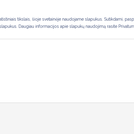
PRADŽIA
NARYSTĖ
NAUJIENOS
RENGINIAI
APIE M
istiniais tikslais, šioje svetainėje naudojame slapukus. Sutikdami, pas
slapukus. Daugiau informacijos apie slapukų naudojimą rasite Privatumo