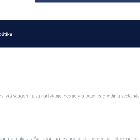
litika
ms, yra saugomi jūsų naršyklėje, nes jie yra būtini pagrindinių svetainės
ir saugumo funkcijas. Šie slapukai nesaugo jokios asmeninės informacijos.