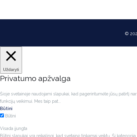
© 202
Uždaryti
Privatumo apžvalga
Šioje svetainėje naudojami slapukai, kad pagerintumėte jūsų patirtį narš
funkcijų veikimui. Mes taip pat
...
Būtini
Būtini
Visada įjungta
Būtini slapukai yra reikalingi, kad svetainė tinkamai veiktų. Ši kategor