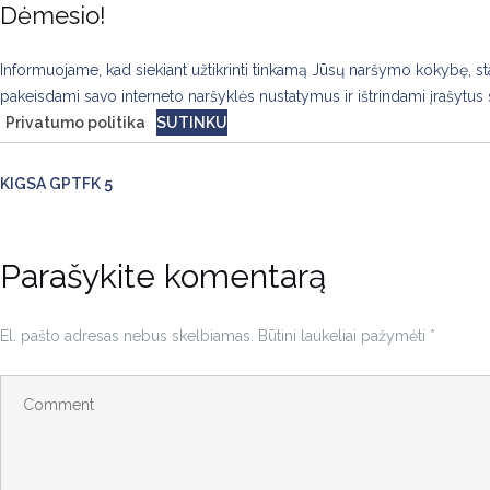
Dėmesio!
Skip
to
content
Informuojame, kad siekiant užtikrinti tinkamą Jūsų naršymo kokybę, stat
pakeisdami savo interneto naršyklės nustatymus ir ištrindami įrašytus 
Privatumo politika
SUTINKU
KIGSA GPTFK 5
Parašykite komentarą
El. pašto adresas nebus skelbiamas.
Būtini laukeliai pažymėti
*