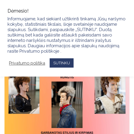
Skip
to
Dėmesio!
content
Informuojame, kad siekiant užtikrinti tinkamą Jūsų naršymo
kokybę, statistiniais tikslais, šioje svetainėje naudojame
slapukus. Sutikdami, paspauskite „SUTINKU“. Duotą
sutikimą bet kada galėsite atšaukti pakeisdami savo
interneto naršyklės nustatymus ir ištrindami įrašytus
slapukus. Daugiau informacijos apie slapukų naudojimą
rasite Privatumo politikoje .
Privatumo politika
SUTINKU