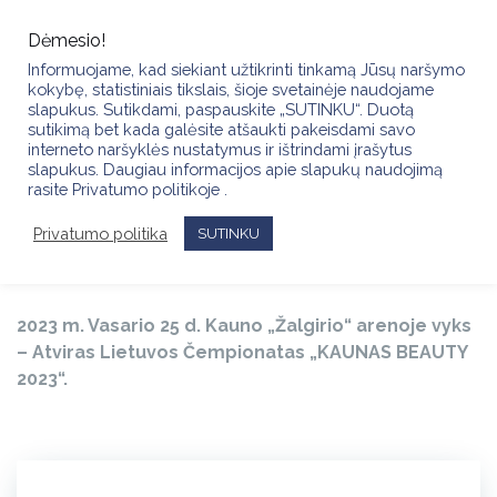
Skip
to
Dėmesio!
content
Informuojame, kad siekiant užtikrinti tinkamą Jūsų naršymo
kokybę, statistiniais tikslais, šioje svetainėje naudojame
slapukus. Sutikdami, paspauskite „SUTINKU“. Duotą
sutikimą bet kada galėsite atšaukti pakeisdami savo
interneto naršyklės nustatymus ir ištrindami įrašytus
slapukus. Daugiau informacijos apie slapukų naudojimą
Kviečiame registracijai į vizažo
rasite Privatumo politikoje .
sektoriaus rungtis „KAUNAS BEAUTY
Privatumo politika
SUTINKU
2023”!
2023 m. Vasario 25 d. Kauno „Žalgirio“ arenoje vyks
– Atviras Lietuvos Čempionatas „KAUNAS BEAUTY
2023“.