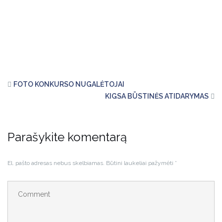
FOTO KONKURSO NUGALĖTOJAI
KIGSA BŪSTINĖS ATIDARYMAS
Parašykite komentarą
El. pašto adresas nebus skelbiamas.
Būtini laukeliai pažymėti
*