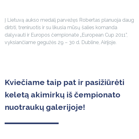
Į Lietuvą aukso medalį parvežęs Robertas planuoja daug
dirbti, treniruotis ir su likusia mūsų šalies komanda
dalyvauti ir Europos čempionate „European Cup 2011”,
vyksiančiame gegužės 29 – 30 d. Dubline, Airijoje.
Kviečiame taip pat ir pasižiūrėti
keletą akimirkų iš čempionato
nuotraukų galerijoje!