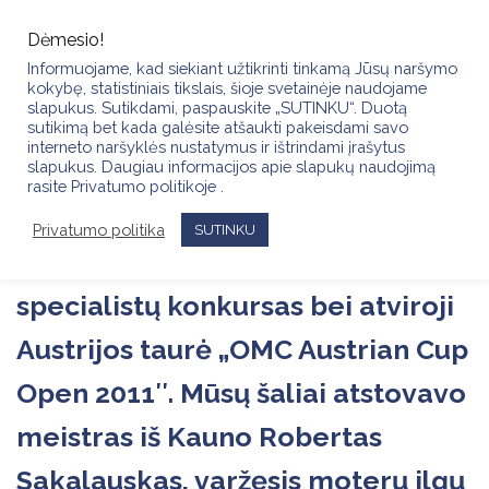
Skip
to
Dėmesio!
content
Informuojame, kad siekiant užtikrinti tinkamą Jūsų naršymo
kokybę, statistiniais tikslais, šioje svetainėje naudojame
slapukus. Sutikdami, paspauskite „SUTINKU“. Duotą
sutikimą bet kada galėsite atšaukti pakeisdami savo
interneto naršyklės nustatymus ir ištrindami įrašytus
slapukus. Daugiau informacijos apie slapukų naudojimą
Š.m. kovo 27 – 28 d. Austrijos
rasite Privatumo politikoje .
sostinėje Vienoje vyko
Privatumo politika
SUTINKU
tarptautinis kirpėjų ir grožio
specialistų konkursas bei atviroji
Austrijos taurė „OMC Austrian Cup
Open 2011″. Mūsų šaliai atstovavo
meistras iš Kauno Robertas
Sakalauskas, varžęsis moterų ilgų