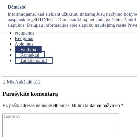
Skip
Dėmesio!
to
Informuojame, kad siekiant užtikrinti tinkamą Jūsų naršymo kokybę, 
content
paspauskite „SUTINKU“. Duotą sutikimą bet kada galėsite atšaukti p
Pradžia
slapukus. Daugiau informacijos apie slapukų naudojimą rasite Priva
Narystė
Naujienos
Renginiai
Apie mus
Valdyba
Kontaktai
Tapkite nariu!
Mis Aukštaitija12
Parašykite komentarą
El. pašto adresas nebus skelbiamas.
Būtini laukeliai pažymėti
*