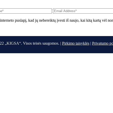
interneto puslapį, kad jų nebereiktų įvesti iš naujo, kai kitą kartą vėl n
22 „KIGSA“. Visos teisės saugomos. |
Pirkimo taisyklės
|
Privatumo po