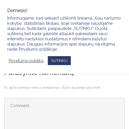
Skip
to
Dėmesio!
content
Informuojame, kad siekiant užtikrinti tinkamą Jūsų naršymo
kokybę, statistiniais tikslais, šioje svetainėje naudojame
slapukus. Sutikdami, paspauskite „SUTINKU“. Duotą
sutikimą bet kada galėsite atšaukti pakeisdami savo
interneto naršyklės nustatymus ir ištrindami įrašytus
slapukus. Daugiau informacijos apie slapukų naudojimą
Mis Aukštaitija13
rasite Privatumo politikoje .
Privatumo politika
SUTINKU
Parašykite komentarą
El. pašto adresas nebus skelbiamas.
Būtini laukeliai pažymėti
*