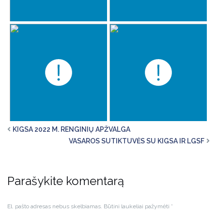
KIGSA 2022 M. RENGINIŲ APŽVALGA
VASAROS SUTIKTUVĖS SU KIGSA IR LGSF
Parašykite komentarą
El. pašto adresas nebus skelbiamas.
Būtini laukeliai pažymėti
*