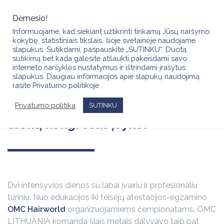
Skip
to
Dėmesio!
content
Informuojame, kad siekiant užtikrinti tinkamą Jūsų naršymo
kokybę, statistiniais tikslais, šioje svetainėje naudojame
slapukus. Sutikdami, paspauskite „SUTINKU“. Duotą
sutikimą bet kada galėsite atšaukti pakeisdami savo
interneto naršyklės nustatymus ir ištrindami įrašytus
slapukus. Daugiau informacijos apie slapukų naudojimą
Didžiausios pasaulyje grožio
rasite Privatumo politikoje .
specialistų organizacijos dviejų
Privatumo politika
SUTINKU
dienų kongresas įvyko!
Dvi intensyvios dienos su labai įvairiu ir profesionaliu
turiniu. Nuo edukacijos iki teisėjų atestacijos-egzamino
OMC Hairworld
organizuojamiems čempionatams. OMC
LITHUANIA komanda šiais metais dalyvavo taip pat