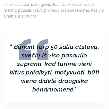
šiame svarbiame renginyje. Pasaulis keičiasi, keičiasi
meistrų požiūris į savo profesiją, jos puoselėjimą. Kas yra
svarbiausia mums?
Būnant tarp 50 šalių atstovų,
svečių iš viso pasaulio
supranti, kad turime vieni
kitus palaikyti, motyvuoti, būti
viena didelė draugiška
bendruomenė.