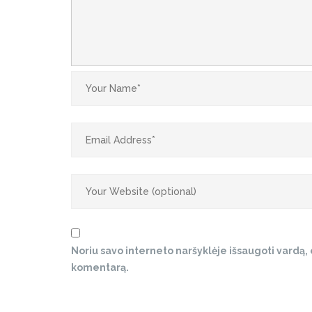
Noriu savo interneto naršyklėje išsaugoti vardą, el
komentarą.