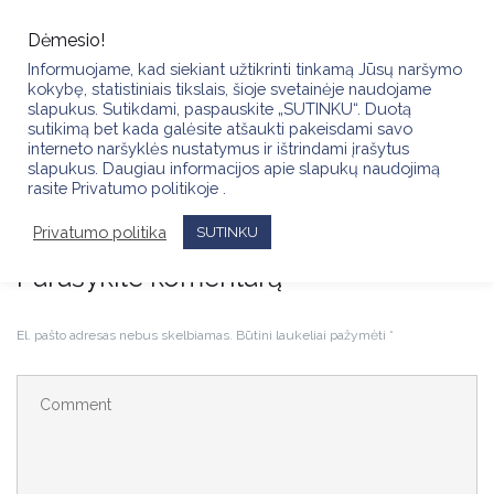
Skip
to
Dėmesio!
content
Informuojame, kad siekiant užtikrinti tinkamą Jūsų naršymo
kokybę, statistiniais tikslais, šioje svetainėje naudojame
slapukus. Sutikdami, paspauskite „SUTINKU“. Duotą
sutikimą bet kada galėsite atšaukti pakeisdami savo
interneto naršyklės nustatymus ir ištrindami įrašytus
slapukus. Daugiau informacijos apie slapukų naudojimą
omckigsaparis202525
rasite Privatumo politikoje .
Privatumo politika
SUTINKU
Parašykite komentarą
El. pašto adresas nebus skelbiamas.
Būtini laukeliai pažymėti
*