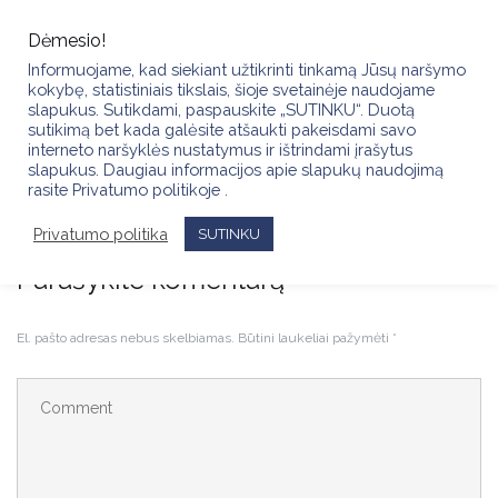
Skip
to
Dėmesio!
content
Informuojame, kad siekiant užtikrinti tinkamą Jūsų naršymo
kokybę, statistiniais tikslais, šioje svetainėje naudojame
slapukus. Sutikdami, paspauskite „SUTINKU“. Duotą
sutikimą bet kada galėsite atšaukti pakeisdami savo
interneto naršyklės nustatymus ir ištrindami įrašytus
slapukus. Daugiau informacijos apie slapukų naudojimą
received_852868601103660
rasite Privatumo politikoje .
Privatumo politika
SUTINKU
Parašykite komentarą
El. pašto adresas nebus skelbiamas.
Būtini laukeliai pažymėti
*