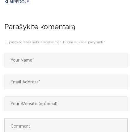
KLAIPĖDOJE
Parašykite komentarą
El. pašto adresas nebus skelbiamas.
Būtini laukeliai pažymėti
*