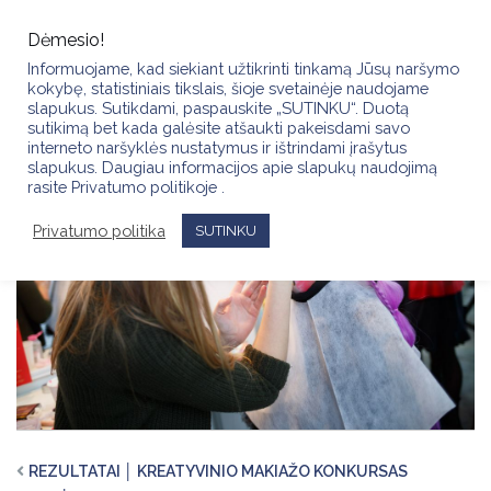
Skip
to
Dėmesio!
content
Informuojame, kad siekiant užtikrinti tinkamą Jūsų naršymo
kokybę, statistiniais tikslais, šioje svetainėje naudojame
slapukus. Sutikdami, paspauskite „SUTINKU“. Duotą
sutikimą bet kada galėsite atšaukti pakeisdami savo
interneto naršyklės nustatymus ir ištrindami įrašytus
slapukus. Daugiau informacijos apie slapukų naudojimą
rasite Privatumo politikoje .
Privatumo politika
SUTINKU
REZULTATAI │ KREATYVINIO MAKIAŽO KONKURSAS