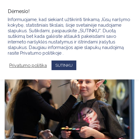
Skip
to
Dėmesio!
content
Informuojame, kad siekiant užtikrinti tinkamą Jūsų naršymo
kokybę, statistiniais tikslais, šioje svetainėje naudojame
slapukus. Sutikdami, paspauskite „SUTINKU“. Duotą
sutikimą bet kada galėsite atšaukti pakeisdami savo
interneto naršyklės nustatymus ir ištrindami įrašytus
slapukus. Daugiau informacijos apie slapukų naudojimą
rasite Privatumo politikoje .
Privatumo politika
SUTINKU