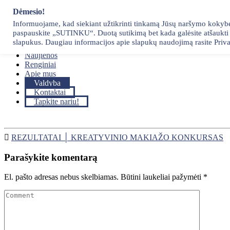
Skip
Dėmesio!
to
Informuojame, kad siekiant užtikrinti tinkamą Jūsų naršymo kokybę, 
content
paspauskite „SUTINKU“. Duotą sutikimą bet kada galėsite atšaukti p
Pradžia
slapukus. Daugiau informacijos apie slapukų naudojimą rasite Priva
Narystė
Naujienos
Renginiai
Apie mus
Valdyba
Kontaktai
Tapkite nariu!
REZULTATAI │ KREATYVINIO MAKIAŽO KONKURSAS
Parašykite komentarą
El. pašto adresas nebus skelbiamas.
Būtini laukeliai pažymėti
*