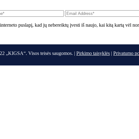
interneto puslapį, kad jų nebereiktų įvesti iš naujo, kai kitą kartą vėl n
22 „KIGSA“. Visos teisės saugomos. |
Pirkimo taisyklės
|
Privatumo po