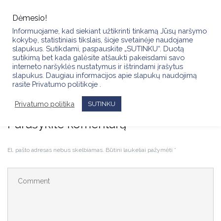
Skip
to
Dėmesio!
content
Informuojame, kad siekiant užtikrinti tinkamą Jūsų naršymo
kokybę, statistiniais tikslais, šioje svetainėje naudojame
slapukus. Sutikdami, paspauskite „SUTINKU“. Duotą
sutikimą bet kada galėsite atšaukti pakeisdami savo
interneto naršyklės nustatymus ir ištrindami įrašytus
slapukus. Daugiau informacijos apie slapukų naudojimą
REZULTATAI │ KREATYVINIO MAKIAŽO KONKURSAS
rasite Privatumo politikoje .
Privatumo politika
SUTINKU
Parašykite komentarą
El. pašto adresas nebus skelbiamas.
Būtini laukeliai pažymėti
*