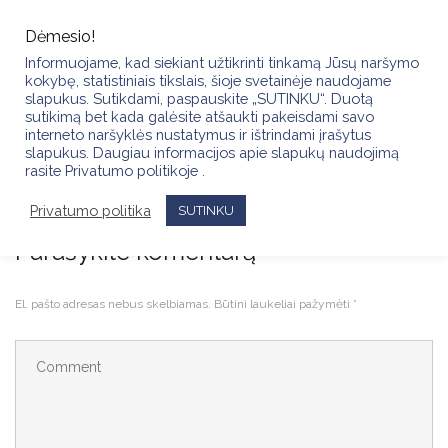
Skip
to
Dėmesio!
content
Informuojame, kad siekiant užtikrinti tinkamą Jūsų naršymo
kokybę, statistiniais tikslais, šioje svetainėje naudojame
slapukus. Sutikdami, paspauskite „SUTINKU“. Duotą
sutikimą bet kada galėsite atšaukti pakeisdami savo
interneto naršyklės nustatymus ir ištrindami įrašytus
slapukus. Daugiau informacijos apie slapukų naudojimą
Soc.media-1054
rasite Privatumo politikoje .
Privatumo politika
SUTINKU
Parašykite komentarą
El. pašto adresas nebus skelbiamas.
Būtini laukeliai pažymėti
*