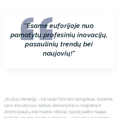
Esame euforijoje nuo
pamatytų profesinių inovacijų,
pasaulinių trendų bei
naujovių!
„Išvyka į Veneciją – tai naujo formato kongresas, kuriame
savo inovatyvius darbus demonstravo nusipelnę ir
žinomi plaukų bei mados stilistai. Įspūdį paliko naujas