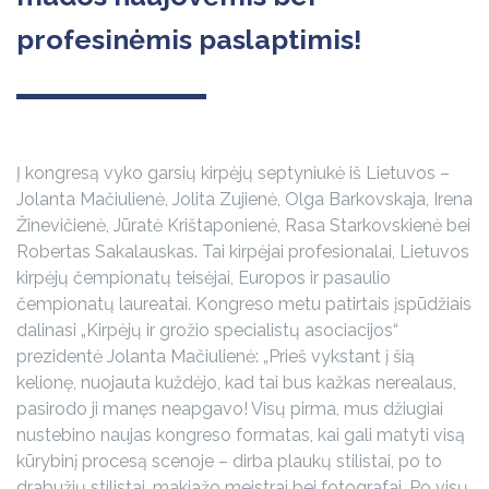
profesinėmis paslaptimis!
Į kongresą vyko garsių kirpėjų septyniukė iš Lietuvos –
Jolanta Mačiulienė, Jolita Zujienė, Olga Barkovskaja, Irena
Žinevičienė, Jūratė Krištaponienė, Rasa Starkovskienė bei
Robertas Sakalauskas. Tai kirpėjai profesionalai, Lietuvos
kirpėjų čempionatų teisėjai, Europos ir pasaulio
čempionatų laureatai. Kongreso metu patirtais įspūdžiais
dalinasi „Kirpėjų ir grožio specialistų asociacijos“
prezidentė Jolanta Mačiulienė: „Prieš vykstant į šią
kelionę, nuojauta kuždėjo, kad tai bus kažkas nerealaus,
pasirodo ji manęs neapgavo! Visų pirma, mus džiugiai
nustebino naujas kongreso formatas, kai gali matyti visą
kūrybinį procesą scenoje – dirba plaukų stilistai, po to
drabužių stilistai, makiažo meistrai bei fotografai. Po visų