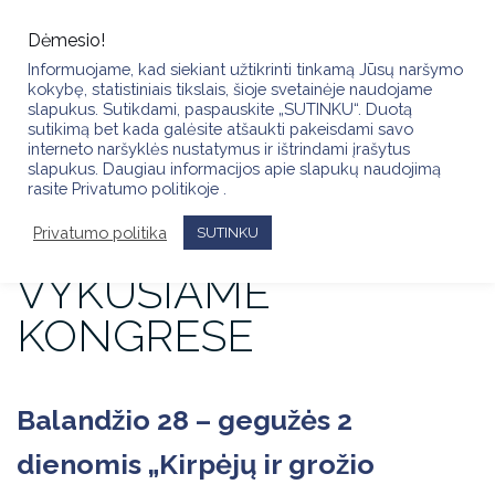
Skip
to
Dėmesio!
content
Informuojame, kad siekiant užtikrinti tinkamą Jūsų naršymo
kokybę, statistiniais tikslais, šioje svetainėje naudojame
slapukus. Sutikdami, paspauskite „SUTINKU“. Duotą
sutikimą bet kada galėsite atšaukti pakeisdami savo
LIETUVOS KIRPĖJAI
interneto naršyklės nustatymus ir ištrindami įrašytus
slapukus. Daugiau informacijos apie slapukų naudojimą
rasite Privatumo politikoje .
SĖMĖSI NAUJŲ IDĖJŲ
Privatumo politika
VENECIJOJE
SUTINKU
VYKUSIAME
KONGRESE
Balandžio 28 – gegužės 2
dienomis „Kirpėjų ir grožio