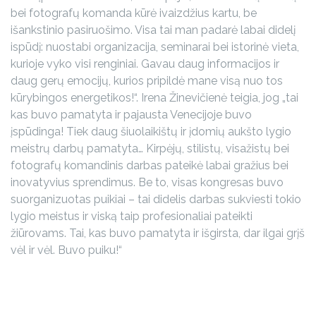
bei fotografų komanda kūrė ivaizdžius kartu, be
išankstinio pasiruošimo. Visa tai man padarė labai didelį
ispūdį: nuostabi organizacija, seminarai bei istorinė vieta,
kurioje vyko visi renginiai. Gavau daug informacijos ir
daug gerų emocijų, kurios pripildė mane visą nuo tos
kūrybingos energetikos!“. Irena Žinevičienė teigia, jog „tai
kas buvo pamatyta ir pajausta Venecijoje buvo
įspūdinga! Tiek daug šiuolaikištų ir įdomių aukšto lygio
meistrų darbų pamatyta… Kirpėjų, stilistų, visažistų bei
fotografų komandinis darbas pateikė labai gražius bei
inovatyvius sprendimus. Be to, visas kongresas buvo
suorganizuotas puikiai – tai didelis darbas sukviesti tokio
lygio meistus ir viską taip profesionaliai pateikti
žiūrovams. Tai, kas buvo pamatyta ir išgirsta, dar ilgai grįš
vėl ir vėl. Buvo puiku!“