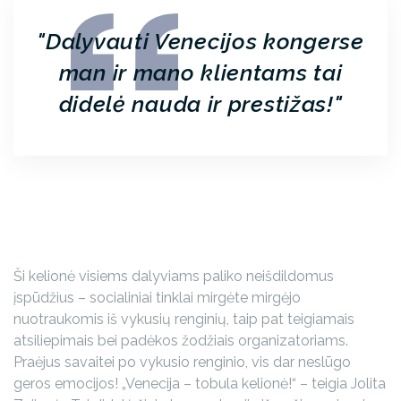
Dalyvauti Venecijos kongerse
man ir mano klientams tai
didelė nauda ir prestižas!
Ši kelionė visiems dalyviams paliko neišdildomus
įspūdžius – socialiniai tinklai mirgėte mirgėjo
nuotraukomis iš vykusių renginių, taip pat teigiamais
atsiliepimais bei padėkos žodžiais organizatoriams.
Praėjus savaitei po vykusio renginio, vis dar neslūgo
geros emocijos! „Venecija – tobula kelionė!“ – teigia Jolita