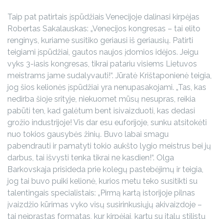
Taip pat patirtais įspūdžiais Venecijoje dalinasi kirpėjas
Robertas Sakalauskas: „Venecijos kongresas – tai elito
renginys, kuriame susitiko geriausi iš geriausių. Patirti
teigiami įspūdžiai, gautos naujos įdomios idėjos. Jeigu
vyks 3-iasis kongresas, tikrai patariu visiems Lietuvos
meistrams jame sudalyvauti!“. Jūratė Krištaponienė teigia,
jog šios kelionės įspūdžiai yra nenupasakojami. „Tas, kas
nedirba šioje srityje, niekuomet mūsų nesupras, reikia
pabūti ten, kad galėtum bent isivaizduoti, kas dedasi
grožio industrijoje! Vis dar esu euforijoje, sunku atsitokėti
nuo tokios gausybės žinių. Buvo labai smagu
pabendrauti ir pamatyti tokio aukšto lygio meistrus bei jų
darbus, tai išvysti tenka tikrai ne kasdien!“. Olga
Barkovskaja prisideda prie kolegų pastebėjimų ir teigia,
jog tai buvo puiki kelionė, kurios metu teko susitikti su
talentingais specialistais: „Pirmą kartą istorijoje pilnas
įvaizdžio kūrimas vyko visų susirinkusiųjų akivaizdoje –
tai neįprastas formatas, kur kirpėjai, kartu su italų stilistų