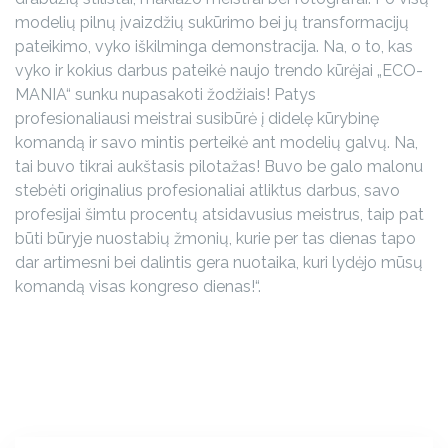
modelių pilnų įvaizdžių sukūrimo bei jų transformacijų
pateikimo, vyko iškilminga demonstracija. Na, o to, kas
vyko ir kokius darbus pateikė naujo trendo kūrėjai „ECO-
MANIA“ sunku nupasakoti žodžiais! Patys
profesionaliausi meistrai susibūrė į didelę kūrybinę
komandą ir savo mintis perteikė ant modelių galvų. Na,
tai buvo tikrai aukštasis pilotažas! Buvo be galo malonu
stebėti originalius profesionaliai atliktus darbus, savo
profesijai šimtu procentų atsidavusius meistrus, taip pat
būti būryje nuostabių žmonių, kurie per tas dienas tapo
dar artimesni bei dalintis gera nuotaika, kuri lydėjo mūsų
komandą visas kongreso dienas!“.