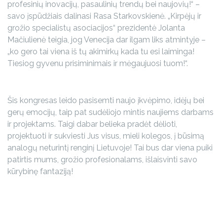
profesinių inovacijų, pasaulinių trendų bei naujovių!“ –
savo įspūdžiais dalinasi Rasa Starkovskienė. „Kirpėjų ir
grožio specialistų asociacijos“ prezidentė Jolanta
Mačiulienė teigia, jog Venecija dar ilgam liks atmintyje –
„ko gero tai viena iš tų akimirkų kada tu esi laiminga!
Tiesiog gyvenu prisiminimais ir mėgaujuosi tuom!“.
Šis kongresas leido pasisemti naujo įkvėpimo, idėjų bei
gerų emocijų, taip pat sudėliojo mintis naujiems darbams
ir projektams. Taigi dabar belieka pradėt dėlioti,
projektuoti ir sukviesti Jus visus, mieli kolegos, į būsimą
analogų neturintį renginį Lietuvoje! Tai bus dar viena puiki
patirtis mums, grožio profesionalams, išlaisvinti savo
kūrybinę fantaziją!