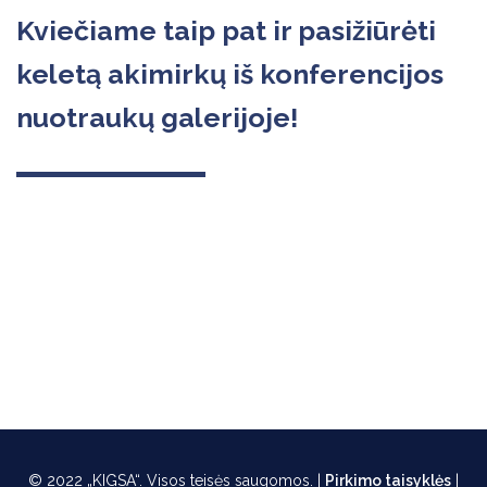
Kviečiame taip pat ir pasižiūrėti
keletą akimirkų iš konferencijos
nuotraukų galerijoje!
© 2022 „KIGSA“. Visos teisės saugomos. |
Pirkimo taisyklės
|