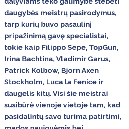
dalyviams teko galimybė stebėti
daugybės meistrų pasirodymus,
tarp kurių buvo pasaulinį
pripažinimą gavę specialistai,
tokie kaip Filippo Sepe, TopGun,
Irina Bachtina, Vladimir Garus,
Patrick Kolbow, Bjorn Axen
Stockholm, Luca la Fenice ir
daugelis kitų. Visi šie meistrai
susibūrė vienoje vietoje tam, kad
pasidalintų savo turima patirtimi,
mados naujovėmis bei