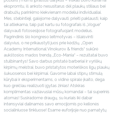
požiūris į mums įprastus dalykus – viskas buvo kuriama
ekspromtu, iš anksto nesusitarus dėl plaukų stiliaus bei
drabužių parinkimo kiekvienam modeliui individualiai.
Mes, stebintieji, galėjome dalyvauti, prieiti paklausti, kaip
tai atliekama, taip pat kartu su fotografais iš „Vogue“
dalyvauti fotosesijose fotografuojant modelius.
Pagrindinis šio kongreso leitmotyvas – išlaisvinti
dalyvius, o ne prikaustyti juos prie kėdžių. „Open
Academy International Vinokurov & friends“ sukūrė
aukštosios mados trendą „Eco-Mania“ – rezultatai buvo
stulbinantys! Savo darbus pristatė barberiai ir vyriškų
kirpimų meistrai, buvo pristatytos moteriškos ilgų plaukų
šukuosenos bei kirpimai. Gavome labai stiprų stimulą
kūrybai ir eksperimentams, o vidinė spiralė įkaito, dega
kuo greičiau realizuoti įgytas žinias! Atskiras
komplimentas važiavusiai mūsų komandai – tai superinis
atomas! Susiradome draugų, su kuriais iki dabar
intensyviai dalinamės savo emocijomis po kelionės
socialiniuose tinkluose! Esame euforijoje nuo pamatytų