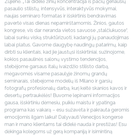
Zujienė. „Tai didelė žinių koncentracija iš pačių geriausių
pasaulio stilistų, intensyvūs, interaktyvūs mokymai,
naujas seminaro formatas ir išskirtinis bendravimas
pavertė visas dienas nepamirštamomis. Žinios, gautos
kongrese, vis dar neranda vietos savuose „stalčiukuose“,
labai sunku viską struktūrizuoti, kadangi jų panaudojimas
labai platus. Gavome daugybę naudingų patarimų, kaip
dirbti su klientais, kad jie jaustųsi išskirtiniai, sužinojome,
kokios pasaulinės salonų vystimo tendencijos,
stebėjome garsaus italų ivaizdžio stilisto darbą,
mėgavomės visame pasaulyje žinomų grandų
seminarais, stebejome modelių iš Milano ir garsių
fotografų profesionalų darbą, kurį keitė skanios kavos ir
desertų pertraukėlės! Buvome lepinami informacijos
gausa, išskirtiniu dėmesiu, puikiu maistu ir ypatinga
programa kas vakarą – esu sužavėta ir pakrauta geromis
emocijomis ilgam laikui! Dalyvauti Venecijos kongerse
man ir mano klientams tai didelė nauda ir prestižas! Esu
dėkinga kolegoms už gerą kompaniją ir isimintiną