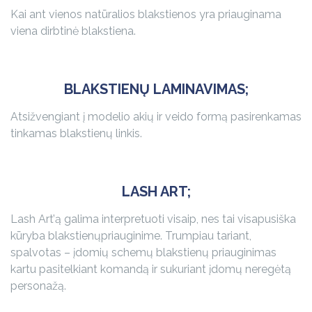
Kai ant vienos natūralios blakstienos yra priauginama
viena dirbtinė blakstiena.
BLAKSTIENŲ LAMINAVIMAS;
Atsižvengiant į modelio akių ir veido formą pasirenkamas
tinkamas blakstienų linkis.
L
ASH ART;
Lash Art’ą galima interpretuoti visaip, nes tai visapusiška
kūryba blakstienų
priauginime. Trumpiau tariant,
spalvotas – įdomių schemų blakstienų priauginimas
kartu pasitelkiant komandą ir sukuriant įdomų neregėtą
personažą.