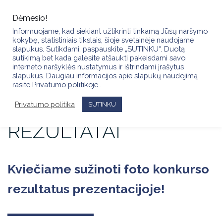
Skip
to
Dėmesio!
content
Informuojame, kad siekiant užtikrinti tinkamą Jūsų naršymo
kokybę, statistiniais tikslais, šioje svetainėje naudojame
slapukus. Sutikdami, paspauskite „SUTINKU“. Duotą
sutikimą bet kada galėsite atšaukti pakeisdami savo
FOTO KONKURSAS
interneto naršyklės nustatymus ir ištrindami įrašytus
slapukus. Daugiau informacijos apie slapukų naudojimą
rasite Privatumo politikoje .
METŲ BLAKSTIENŲ
Privatumo politika
MEISTRAS 2022 –
SUTINKU
REZULTATAI
Kviečiame sužinoti foto konkurso
rezultatus prezentacijoje!