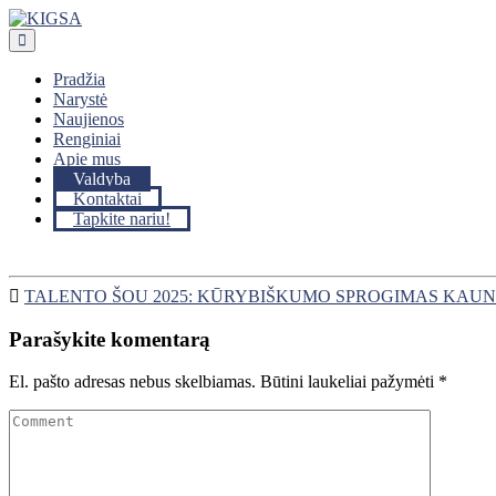
Skip
to
content
Pradžia
Narystė
Naujienos
Renginiai
Apie mus
Valdyba
Kontaktai
Tapkite nariu!
TALENTO ŠOU 2025: KŪRYBIŠKUMO SPROGIMAS KAUNE (
Parašykite komentarą
El. pašto adresas nebus skelbiamas.
Būtini laukeliai pažymėti
*