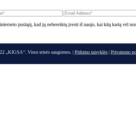
interneto puslapį, kad jų nebereiktų įvesti iš naujo, kai kitą kartą vėl n
22 „KIGSA“. Visos teisės saugomos. |
Pirkimo taisyklės
|
Privatumo po