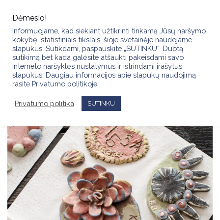
Skip
to
Dėmesio!
content
Informuojame, kad siekiant užtikrinti tinkamą Jūsų naršymo
kokybę, statistiniais tikslais, šioje svetainėje naudojame
slapukus. Sutikdami, paspauskite „SUTINKU“. Duotą
sutikimą bet kada galėsite atšaukti pakeisdami savo
interneto naršyklės nustatymus ir ištrindami įrašytus
slapukus. Daugiau informacijos apie slapukų naudojimą
rasite Privatumo politikoje .
Privatumo politika
SUTINKU