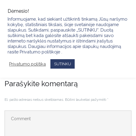
Skip
to
Dėmesio!
content
Informuojame, kad siekiant užtikrinti tinkamą Jūsų naršymo
kokybę, statistiniais tikslais, šioje svetainėje naudojame
slapukus. Sutikdami, paspauskite „SUTINKU“. Duotą
sutikimą bet kada galėsite atšaukti pakeisdami savo
interneto naršyklės nustatymus ir ištrindami įrašytus
slapukus. Daugiau informacijos apie slapukų naudojimą
VASAROS SUTIKTUVĖS SU KIGSA BENDRUOMENE
rasite Privatumo politikoje .
(2026.05.06)
Privatumo politika
SUTINKU
Parašykite komentarą
El. pašto adresas nebus skelbiamas.
Būtini laukeliai pažymėti
*