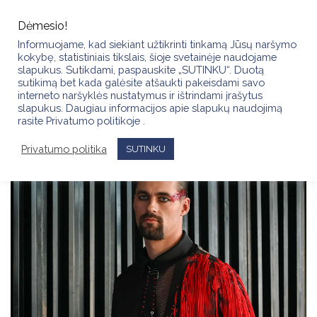
Skip
to
Dėmesio!
content
Informuojame, kad siekiant užtikrinti tinkamą Jūsų naršymo
kokybę, statistiniais tikslais, šioje svetainėje naudojame
slapukus. Sutikdami, paspauskite „SUTINKU“. Duotą
sutikimą bet kada galėsite atšaukti pakeisdami savo
interneto naršyklės nustatymus ir ištrindami įrašytus
slapukus. Daugiau informacijos apie slapukų naudojimą
rasite Privatumo politikoje .
Privatumo politika
SUTINKU