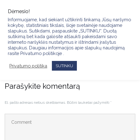
Skip
to
Dėmesio!
content
Informuojame, kad siekiant užtikrinti tinkamą Jūsų naršymo
kokybę, statistiniais tikslais, šioje svetainėje naudojame
slapukus. Sutikdami, paspauskite „SUTINKU“. Duotą
sutikimą bet kada galėsite atšaukti pakeisdami savo
interneto naršyklės nustatymus ir ištrindami įrašytus
slapukus. Daugiau informacijos apie slapukų naudojimą
VYRIŠKO KONKURSO „FULL FASHION 2025“ LAIMĖTOJAI
rasite Privatumo politikoje .
(2025.11.15)
Privatumo politika
SUTINKU
Parašykite komentarą
El. pašto adresas nebus skelbiamas.
Būtini laukeliai pažymėti
*