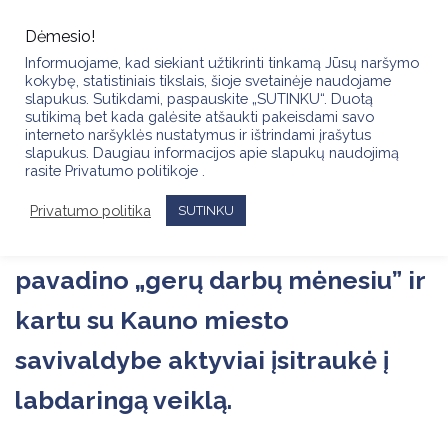
Skip
to
Dėmesio!
content
Informuojame, kad siekiant užtikrinti tinkamą Jūsų naršymo
kokybę, statistiniais tikslais, šioje svetainėje naudojame
slapukus. Sutikdami, paspauskite „SUTINKU“. Duotą
sutikimą bet kada galėsite atšaukti pakeisdami savo
interneto naršyklės nustatymus ir ištrindami įrašytus
slapukus. Daugiau informacijos apie slapukų naudojimą
Nuo ankstyvo 2019 m. lapkričio 26
rasite Privatumo politikoje .
d. ryto „Kirpėjų ir grožio
Privatumo politika
SUTINKU
specialistų asociacija” gruodį
pavadino „gerų darbų mėnesiu” ir
kartu su Kauno miesto
savivaldybe aktyviai įsitraukė į
labdaringą veiklą.