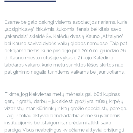
Esame be galo dėkingi visiems asociacijos nariams, kurie
„apsiginklavę” žirklėmis, šukomis, fenais bei kitais savo
„rakandais” skleidė Šv. Kalėdų dvasią Kauno „Atžalyno”
bei Kauno savivaldybės vaikų globos namuose. Taip pat
dėkojame tiems, kurie prisidėjo prie 2010 m. gruodžio 26
d. Kauno miesto rotušėje vykusio 21–ojo Kalėdinio
labdaros vakaro, kurio metu surinktos lėšos skirtos nuo
pat gimimo negalią turintiems vaikams bei jaunuoliams.
Tikime, jog kiekvienas metų mėnesis gali būti kupinas
gerų ir gražių darbų – juk skleisti grožį yra mūsų, kirpėjų,
vizažistų, manikiūrininkų ir kitų grožio specialistų pareiga.
Taigi ir toliau aktyviai bendradarbiausime su įvairiomis
institucijomis bei įstaigomis, norėdami atlikti savo
pareigą. Visus neabejingus kviečiame aktyviai prisijungti