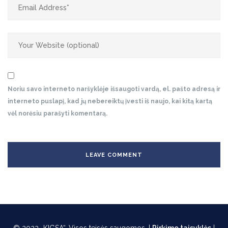
Noriu savo interneto naršyklėje išsaugoti vardą, el. pašto adresą ir
interneto puslapį, kad jų nebereiktų įvesti iš naujo, kai kitą kartą
vėl norėsiu parašyti komentarą.
© 2022 „KIGSA“. Visos teisės saugomos. |
Pirkimo taisyklės
|