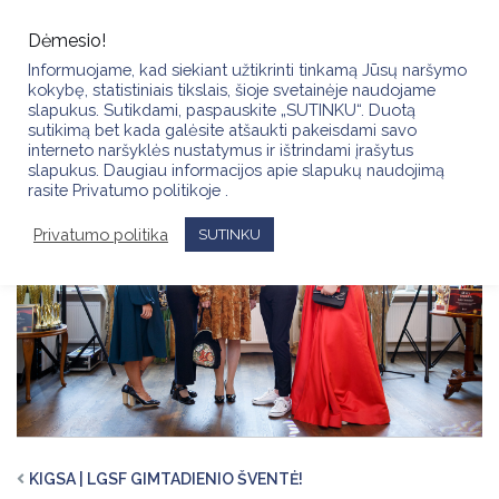
Skip
to
Dėmesio!
content
Informuojame, kad siekiant užtikrinti tinkamą Jūsų naršymo
kokybę, statistiniais tikslais, šioje svetainėje naudojame
slapukus. Sutikdami, paspauskite „SUTINKU“. Duotą
sutikimą bet kada galėsite atšaukti pakeisdami savo
interneto naršyklės nustatymus ir ištrindami įrašytus
slapukus. Daugiau informacijos apie slapukų naudojimą
rasite Privatumo politikoje .
Privatumo politika
SUTINKU
KIGSA | LGSF GIMTADIENIO ŠVENTĖ!